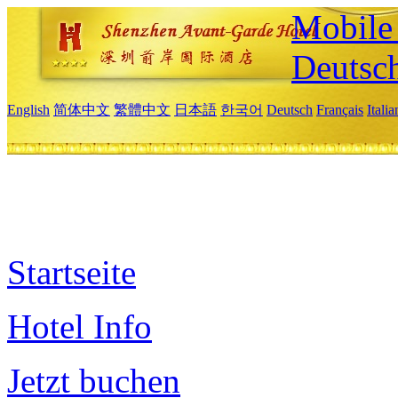
Mobile 
Deutsc
English
简体中文
繁體中文
日本語
한국어
Deutsch
Français
Itali
Startseite
Hotel Info
Jetzt buchen