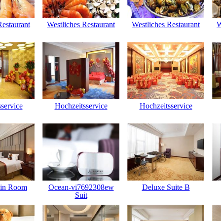
Restaurant
Westliches Restaurant
Westliches Restaurant
W
service
Hochzeitsservice
Hochzeitsservice
in Room
Ocean-vi7692308ew
Deluxe Suite B
Suit