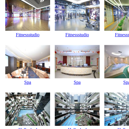
Fitnessstudio
Fitnessstudio
Fitness
Spa
Spa
Sp