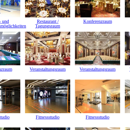
- und
Restaurant /
Konferenzraum
smöglichkeiten
Tagungsraum
nzraum
Veranstaltungsraum
Veranstaltungsraum
studio
Fitnessstudio
Fitnessstudio