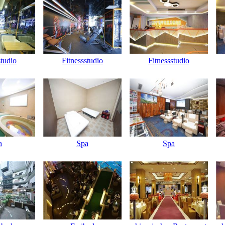
studio
Fitnessstudio
Fitnessstudio
a
Spa
Spa