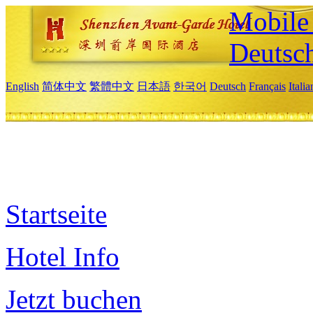
Mobile 
Deutsc
English
简体中文
繁體中文
日本語
한국어
Deutsch
Français
Itali
Startseite
Hotel Info
Jetzt buchen