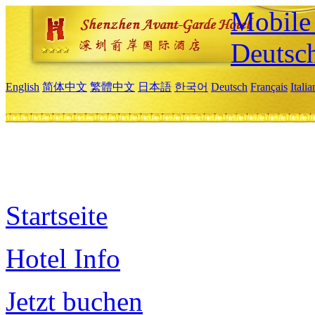
Mobile 
Deutsc
English
简体中文
繁體中文
日本語
한국어
Deutsch
Français
Itali
Startseite
Hotel Info
Jetzt buchen