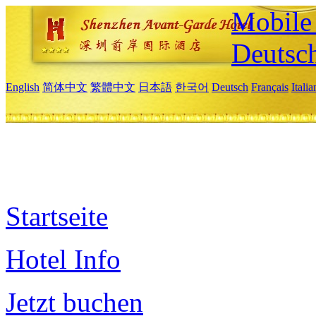
Mobile 
Deutsc
English
简体中文
繁體中文
日本語
한국어
Deutsch
Français
Itali
Startseite
Hotel Info
Jetzt buchen