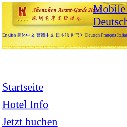
Mobile 
Deutsc
English
简体中文
繁體中文
日本語
한국어
Deutsch
Français
Itali
Startseite
Hotel Info
Jetzt buchen