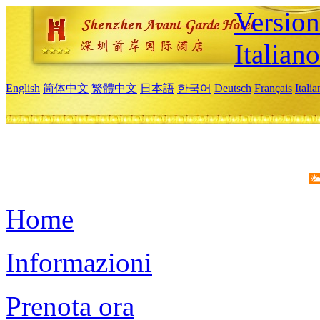
Version
Italiano
English
简体中文
繁體中文
日本語
한국어
Deutsch
Français
Itali
Home
Informazioni
Prenota ora