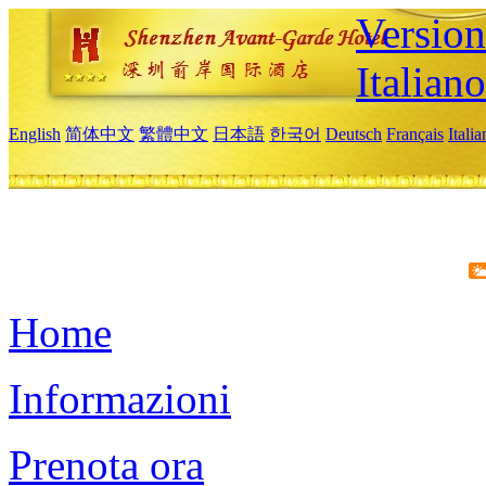
Version
Italiano
English
简体中文
繁體中文
日本語
한국어
Deutsch
Français
Itali
Home
Informazioni
Prenota ora