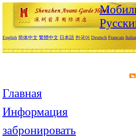
Мобиль
Русски
English
简体中文
繁體中文
日本語
한국어
Deutsch
Français
Itali
Главная
Информация
забронировать