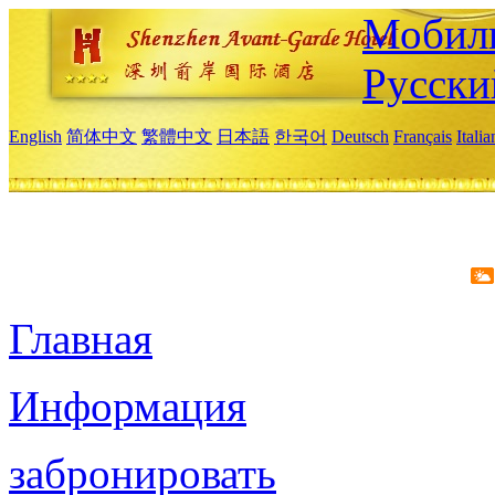
Мобиль
Русски
English
简体中文
繁體中文
日本語
한국어
Deutsch
Français
Itali
Главная
Информация
забронировать