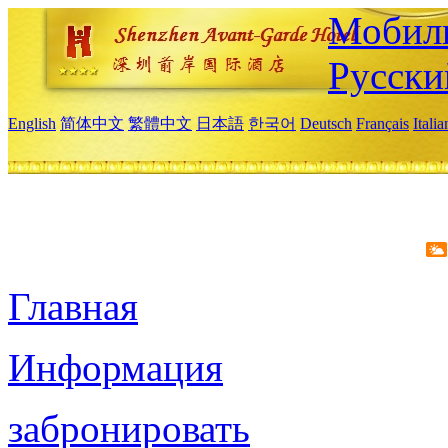
Мобиль
Русски
English
简体中文
繁體中文
日本語
한국어
Deutsch
Français
Itali
Главная
Информация
забронировать