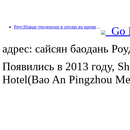
Prev:Новые тенденции в отелях во время Национального дня 2024 года: люди, пережившие нулевые, носят ханьфу и останавливаются в «государственном гостевом доме», чтобы пить чай и изучать каллиграфию, чтобы продемонстрировать культурную уверенность.
Go 
адрес: сайсян баодань Роу
Появились в 2013 году, Sh
Hotel(Bao An Pingzhou Met