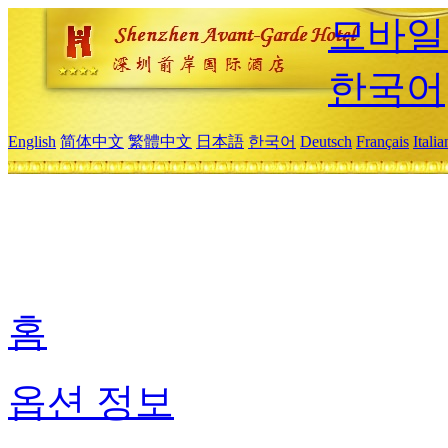
모바일
한국어
English
简体中文
繁體中文
日本語
한국어
Deutsch
Français
Itali
홈
옵션 정보