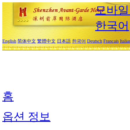
모바일
한국어
English
简体中文
繁體中文
日本語
한국어
Deutsch
Français
Itali
홈
옵션 정보