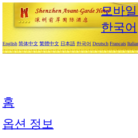
모바일
한국어
English
简体中文
繁體中文
日本語
한국어
Deutsch
Français
Itali
홈
옵션 정보