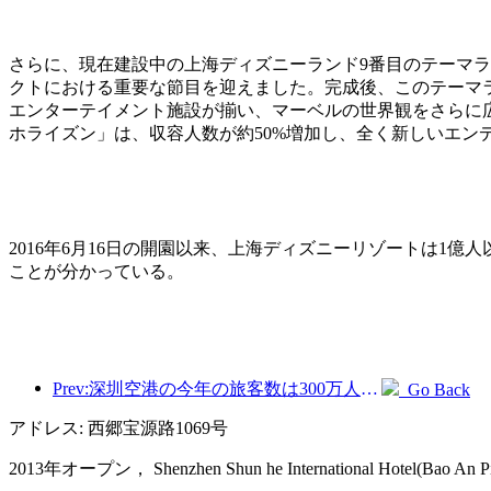
さらに、現在建設中の上海ディズニーランド9番目のテーマ
クトにおける重要な節目を迎えました。完成後、このテーマ
エンターテイメント施設が揃い、マーベルの世界観をさらに
ホライズン」は、収容人数が約50%増加し、全く新しいエン
2016年6月16日の開園以来、上海ディズニーリゾートは1
ことが分かっている。
Prev:深圳空港の今年の旅客数は300万人を超え、同期間の新記録を樹立した。
Go Back
アドレス: 西郷宝源路1069号
2013年オープン， Shenzhen Shun he International Hotel(Bao An Ping