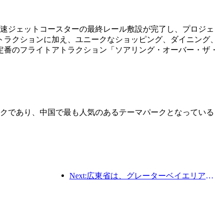
高速ジェットコースターの最終レール敷設が完了し、プロジェ
トラクションに加え、ユニークなショッピング、ダイニング、
定番のフライトアトラクション「ソアリング・オーバー・ザ・
パークであり、中国で最も人気のあるテーマパークとなっている
Next:広東省は、グレーターベイエリアを世界クラスの観光地にするためのサービス産業能力拡大計画を発表した。