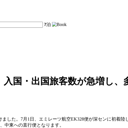
?
泊
、入国・出国旅客数が急増し、
ました。7月1日、エミレーツ航空EK328便が深センに初着
カ、中東への直行便となります。