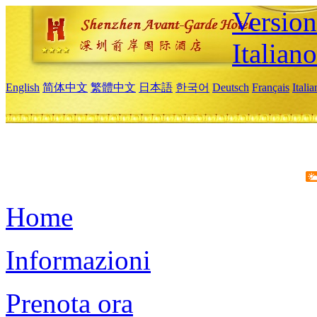
Version
Italiano
English
简体中文
繁體中文
日本語
한국어
Deutsch
Français
Itali
Home
Informazioni
Prenota ora