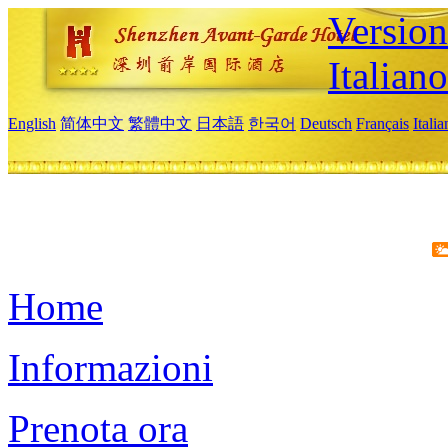
Version
Italiano
English
简体中文
繁體中文
日本語
한국어
Deutsch
Français
Itali
Home
Informazioni
Prenota ora