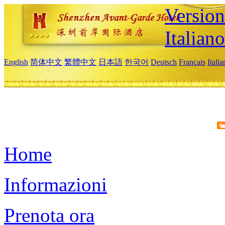
Version
Italiano
English
简体中文
繁體中文
日本語
한국어
Deutsch
Français
Itali
Home
Informazioni
Prenota ora