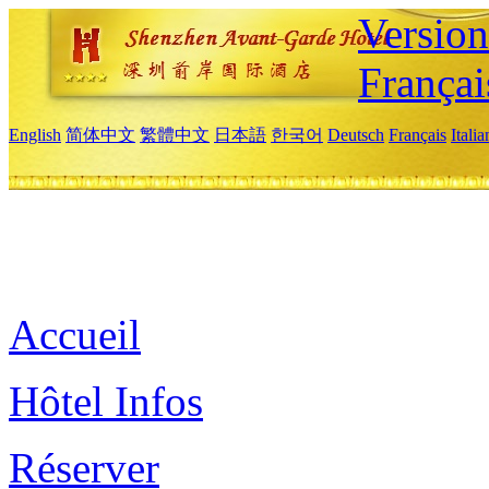
Versio
Françai
English
简体中文
繁體中文
日本語
한국어
Deutsch
Français
Itali
Accueil
Hôtel Infos
Réserver