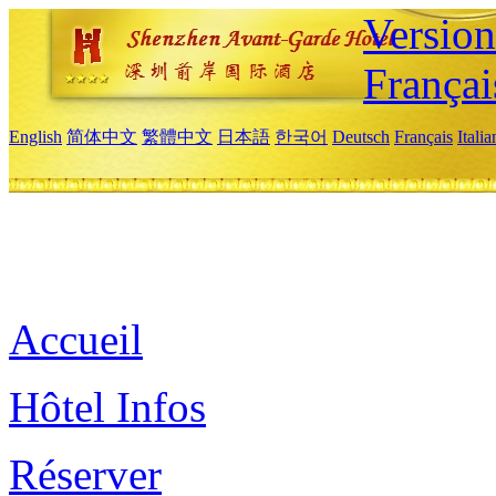
Versio
Françai
English
简体中文
繁體中文
日本語
한국어
Deutsch
Français
Itali
Accueil
Hôtel Infos
Réserver