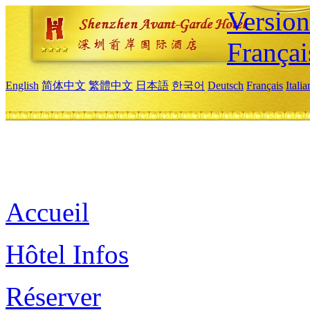
Versio
Françai
English
简体中文
繁體中文
日本語
한국어
Deutsch
Français
Itali
Accueil
Hôtel Infos
Réserver