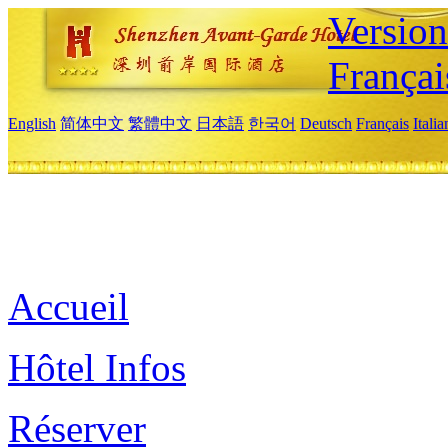
Versio
Françai
English
简体中文
繁體中文
日本語
한국어
Deutsch
Français
Itali
Accueil
Hôtel Infos
Réserver